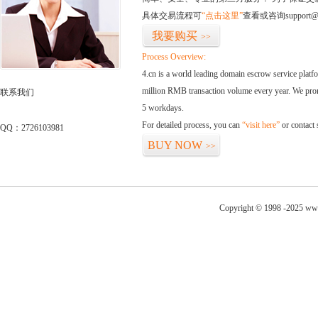
具体交易流程可
“点击这里”
查看或咨询support@
我要购买
>>
Process Overview:
4.cn is a world leading domain escrow service plat
million RMB transaction volume every year. We promi
联系我们
5 workdays.
For detailed process, you can
“visit here”
or contact
QQ：2726103981
BUY NOW
>>
Copyright © 1998 -2025 ww