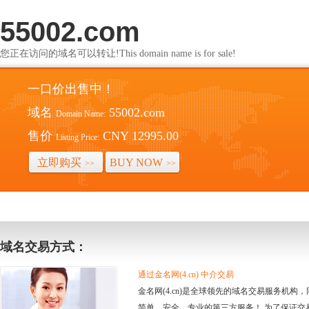
55002.com
您正在访问的域名可以转让!This domain name is for sale!
一口价出售中！
域名
55002.com
Domain Name:
售价
CNY 12995.00
Listing Price:
立即购买
BUY NOW
>>
>>
域名交易方式：
通过金名网(4.cn) 中介交易
金名网(4.cn)是全球领先的域名交易服务机
简单、安全、专业的第三方服务！ 为了保证交